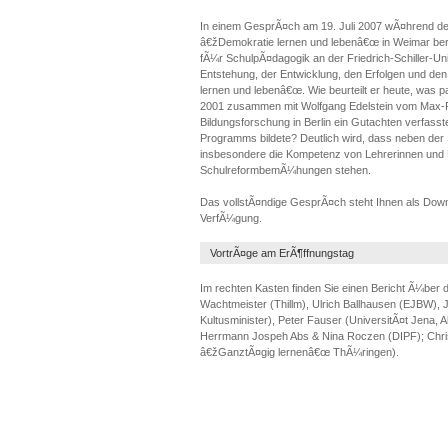
In einem GesprÃ¤ch am 19. Juli 2007 wÃ¤hrend 
â€žDemokratie lernen und lebenâ€œ in Weimar beri
fÃ¼r SchulpÃ¤dagogik an der Friedrich-Schiller-Uni
Entstehung, der Entwicklung, den Erfolgen und de
lernen und lebenâ€œ. Wie beurteilt er heute, was p
2001 zusammen mit Wolfgang Edelstein vom Max-Pl
Bildungsforschung in Berlin ein Gutachten verfasst
Programms bildete? Deutlich wird, dass neben der
insbesondere die Kompetenz von Lehrerinnen und L
SchulreformbemÃ¼hungen stehen.
Das vollstÃ¤ndige GesprÃ¤ch steht Ihnen als Down
VerfÃ¼gung.
VortrÃ¤ge am ErÃ¶ffnungstag
Im rechten Kasten finden Sie einen Bericht Ã¼ber 
Wachtmeister (Thillm), Ulrich Ballhausen (EJBW),
Kultusminister), Peter Fauser (UniversitÃ¤t Jena,
Herrmann Jospeh Abs & Nina Roczen (DIPF); Chris
â€žGanztÃ¤gig lernenâ€œ ThÃ¼ringen).