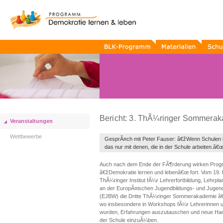
BLK-
Materialien
Schule
Programm
Termine
Bericht: 3. ThÃ¼ringer Sommera
Veranstaltungen
Wettbewerbe
GesprÃ¤ch mit Peter Fauser: â€žWenn Schulen 
das nur mit denen, die in der Schule arbeiten.â€
Auch nach dem Ende der FÃ¶rderung wirken Prog
â€žDemokratie lernen und lebenâ€œ fort. Vom 19. bi
ThÃ¼ringer Institut fÃ¼r Lehrerfortbildung, Lehrpl
an der EuropÃ¤ischen Jugendbildungs- und Juge
(EJBW) die Dritte ThÃ¼ringer Sommerakademie â€
wo insbesondere in Workshops fÃ¼r Lehrerinnen u
wurden, Erfahrungen auszutauschen und neue Handl
der Schule einzuÃ¼ben.