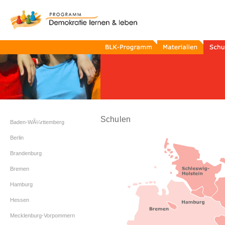
BLK-
Materialien
Schule
Programm
Schulen
Schulen
Baden-WÃ¼rttemberg
Berlin
Brandenburg
Bremen
Hamburg
Hessen
Mecklenburg-Vorpommern