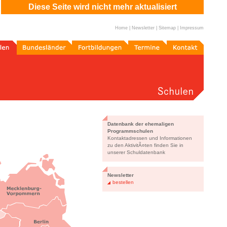
Diese Seite wird nicht mehr aktualisiert
Home
|
Newsletter
|
Sitemap
|
Impressum
n
Bundesländer
Fortbildungen
Termine
Kontakt
Datenbank der ehemaligen
Programmschulen
Kontaktadressen und Informationen
zu den AktivitÃ¤ten finden Sie in
unserer Schuldatenbank
Newsletter
bestellen