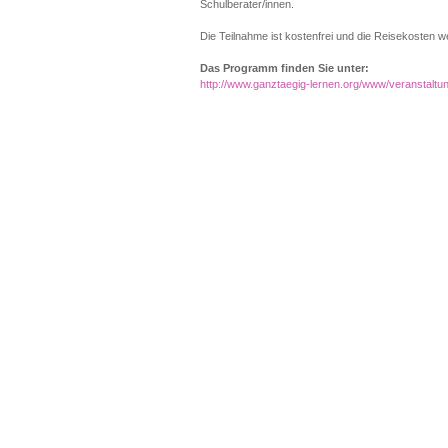
Schulberater/innen.
Die Teilnahme ist kostenfrei und die Reisekoste
Das Programm finden Sie unter:
http://www.ganztaegig-lernen.org/www/veranstaltu