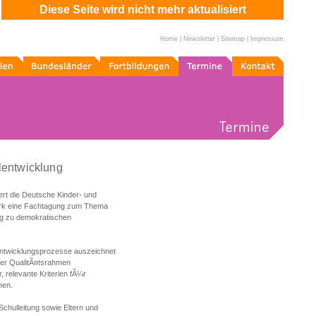
Diese Seite wird nicht mehr aktualisiert
Home
|
Newsletter
|
Sitemap
|
Impressum
n
Bundesländer
Fortbildungen
Termine
Kontakt
lentwicklung
ert die Deutsche Kinder- und
erk eine Fachtagung zum Thema
g zu demokratischen
entwicklungsprozesse auszeichnet
Der QualitÃ¤tsrahmen
 relevante Kriterien fÃ¼r
nen.
Schulleitung sowie Eltern und