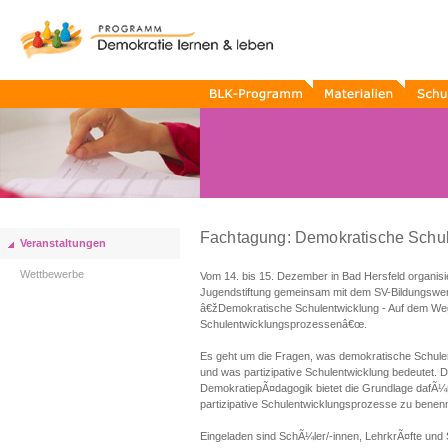
BLK-
Materialien
Schule
Programm
Termine
Fachtagung: Demokratische Schu
Veranstaltungen
Wettbewerbe
Vom 14. bis 15. Dezember in Bad Hersfeld organisi
Jugendstiftung gemeinsam mit dem SV-Bildungsw
â€žDemokratische Schulentwicklung - Auf dem We
Schulentwicklungsprozessenâ€œ.
Es geht um die Fragen, was demokratische Schul
und was partizipative Schulentwicklung bedeutet. 
DemokratiepÃ¤dagogik bietet die Grundlage dafÃ¼r,
partizipative Schulentwicklungsprozesse zu benen
Eingeladen sind SchÃ¼ler/-innen, LehrkrÃ¤fte und 