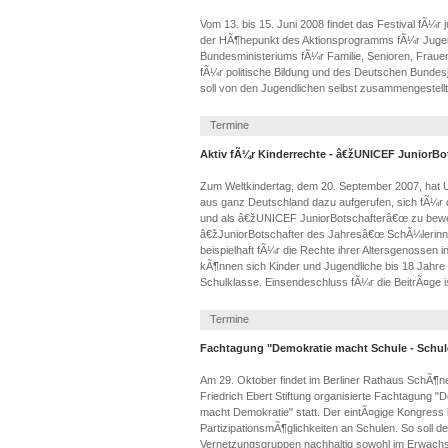
Vom 13. bis 15. Juni 2008 findet das Festival fÃ¼r ju
der HÃ¶hepunkt des Aktionsprogramms fÃ¼r Jugendb
Bundesministeriums fÃ¼r Familie, Senioren, Fraue
fÃ¼r politische Bildung und des Deutschen Bunde
soll von den Jugendlichen selbst zusammengestell
Termine
Aktiv fÃ¼r Kinderrechte - â€žUNICEF JuniorB
Zum Weltkindertag, dem 20. September 2007, hat 
aus ganz Deutschland dazu aufgerufen, sich fÃ¼r 
und als â€žUNICEF JuniorBotschafterâ€œ zu bew
â€žJuniorBotschafter des Jahresâ€œ SchÃ¼lerinne
beispielhaft fÃ¼r die Rechte ihrer Altersgenossen i
kÃ¶nnen sich Kinder und Jugendliche bis 18 Jahre -
Schulklasse. Einsendeschluss fÃ¼r die BeitrÃ¤ge i
Termine
Fachtagung "Demokratie macht Schule - Schul
Am 29. Oktober findet im Berliner Rathaus SchÃ¶ne
Friedrich Ebert Stiftung organisierte Fachtagung 
macht Demokratie" statt. Der eintÃ¤gige Kongress b
PartizipationsmÃ¶glichkeiten an Schulen. So soll 
Vernetzungsgruppen nachhaltig sowohl im Erwach