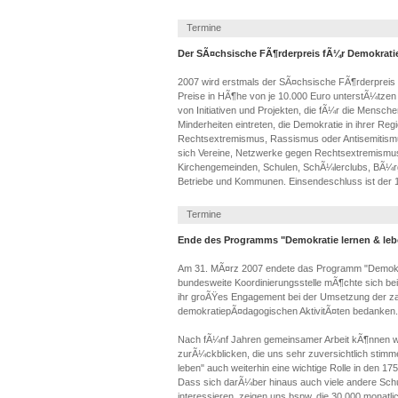
Termine
Der SÃ¤chsische FÃ¶rderpreis fÃ¼r Demokrati
2007 wird erstmals der SÃ¤chsische FÃ¶rderpreis 
Preise in HÃ¶he von je 10.000 Euro unterstÃ¼tze
von Initiativen und Projekten, die fÃ¼r die Mensc
Minderheiten eintreten, die Demokratie in ihrer Re
Rechtsextremismus, Rassismus oder Antisemitis
sich Vereine, Netzwerke gegen Rechtsextremismus,
Kirchengemeinden, Schulen, SchÃ¼lerclubs, BÃ¼rge
Betriebe und Kommunen. Einsendeschluss ist der 1
Termine
Ende des Programms "Demokratie lernen & leb
Am 31. MÃ¤rz 2007 endete das Programm "Demokrat
bundesweite Koordinierungsstelle mÃ¶chte sich bei 
ihr groÃŸes Engagement bei der Umsetzung der za
demokratiepÃ¤dagogischen AktivitÃ¤ten bedanken.
Nach fÃ¼nf Jahren gemeinsamer Arbeit kÃ¶nnen wi
zurÃ¼ckblicken, die uns sehr zuversichtlich stimm
leben" auch weiterhin eine wichtige Rolle in den 1
Dass sich darÃ¼ber hinaus auch viele andere Schu
interessieren, zeigen uns bspw. die 30.000 monatl