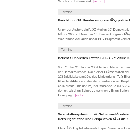
Schulleiterplattform statt.
[mehr...]
Termine
Bericht zum 10. Bundeskongress fÃ¼r politisc
Unter der Ãœberschrift â€žMedien â€“ Demokratie 
MÃ¤rz 2006 in Mainz der 10. Bundeskongress fÃ¼r po
Workshops war auch unser BLK-Programm vertre
Termine
Bericht zum vierten Treffen BLK-AG "Schule in
Vom 23. bis 24. Januar 2006 tagte in Mainz zum vi
der Demokratieâ€œ. Nach einer PrÃ¤sentation der
â€žSpielleitplanungâ€œ des Ministeriums fÃ¼r Bil
Rheinland-Pfalz und des damit verbundenen Proj
es in erster Linie darum, Indikatoren fÃ¼r die AuÃ
demokratischen Schule zu sammeln. Einen Bericht 
Homepage.
[mehr...]
Termine
Veranstaltungsbericht: â€žSelbstverstÃ¤ndni
Derzeitiger Stand und Perspektiven fÃ¼r die 
Etwa fÃ¼nfzig teilnehmende Expert/-innen aus Erzi