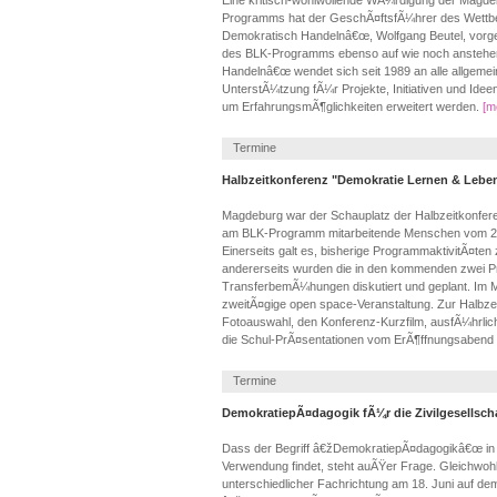
Eine kritisch-wohlwollende WÃ¼rdigung der Magde
Programms hat der GeschÃ¤ftsfÃ¼hrer des Wett
Demokratisch Handelnâ€œ, Wolfgang Beutel, vorge
des BLK-Programms ebenso auf wie noch anstehe
Handelnâ€œ wendet sich seit 1989 an alle allgemei
UnterstÃ¼tzung fÃ¼r Projekte, Initiativen und Ideen
um ErfahrungsmÃ¶glichkeiten erweitert werden.
[me
Termine
Halbzeitkonferenz "Demokratie Lernen & Lebe
Magdeburg war der Schauplatz der Halbzeitkonferen
am BLK-Programm mitarbeitende Menschen vom 2
Einerseits galt es, bisherige ProgrammaktivitÃ¤ten
andererseits wurden die in den kommenden zwei 
TransferbemÃ¼hungen diskutiert und geplant. Im Mi
zweitÃ¤gige open space-Veranstaltung. Zur Halbzeit
Fotoauswahl, den Konferenz-Kurzfilm, ausfÃ¼hrlich
die Schul-PrÃ¤sentationen vom ErÃ¶ffnungsabend 
Termine
DemokratiepÃ¤dagogik fÃ¼r die Zivilgesellsch
Dass der Begriff â€žDemokratiepÃ¤dagogikâ€œ in d
Verwendung findet, steht auÃŸer Frage. Gleichwohl
unterschiedlicher Fachrichtung am 18. Juni auf 