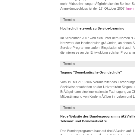
mehr MitbestimmungsmÃ¶glichkeiten im Berliner S
Anmeldungschluss ist der 17. Oktober 2007.
[mehr.
Termine
Hochschulnetzwerk zu Service-Learning
Im September 2007 wird sich unter dem Namen "C
Netzwerk der Hochschulen grÃ¼nden, an denen Se
Service-Programme laufen. Eingeladen sind auch V
die Interesse an der Entwicklung solcher Program
Termine
Tagung "Demokratische Grundschule"
Vom 19. bis 21.9.2007 veranstaltet das Forschungs
Sozialwissenschaften an der UniversitÃ¤t Siegen un
BrÃ¼gelmann eine internationale Fachtagung zu 
Mitbestimmung von Kindern Ã¼ber ihr Leben und L
Termine
Neue Website des Bundesprogramms â€žVielfalt 
Toleranz und Demokratieâ€œ
Das Bundesprogramm baut auf drei SÃ¤ulen auf: 1.E