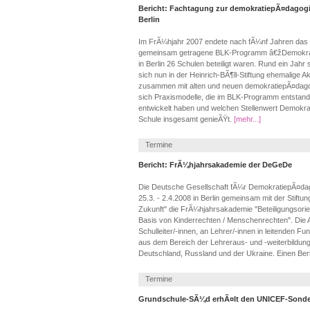
Bericht: Fachtagung zur demokratiepÃ¤dagogi
Berlin
Im FrÃ¼hjahr 2007 endete nach fÃ¼nf Jahren das
gemeinsam getragene BLK-Programm â€žDemokrat
in Berlin 26 Schulen beteiligt waren. Rund ein Jahr 
sich nun in der Heinrich-BÃ¶ll-Stiftung ehemalige A
zusammen mit alten und neuen demokratiepÃ¤dagog
sich Praxismodelle, die im BLK-Programm entstande
entwickelt haben und welchen Stellenwert Demokrat
Schule insgesamt genieÃŸt.
[mehr...]
Termine
Bericht: FrÃ¼hjahrsakademie der DeGeDe
Die Deutsche Gesellschaft fÃ¼r DemokratiepÃ¤da
25.3. - 2.4.2008 in Berlin gemeinsam mit der Stiftu
Zukunft" die FrÃ¼hjahrsakademie "Beteiligungsorie
Basis von Kinderrechten / Menschenrechten". Die A
Schulleiter/-innen, an Lehrer/-innen in leitenden Fu
aus dem Bereich der Lehreraus- und -weiterbildung
Deutschland, Russland und der Ukraine. Einen Beric
Termine
Grundschule-SÃ¼d erhÃ¤lt den UNICEF-Sonder