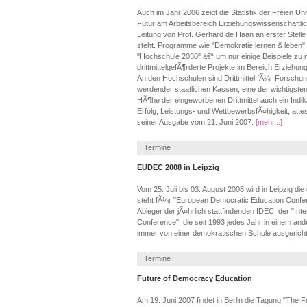
Auch im Jahr 2006 zeigt die Statistik der Freien Univ
Futur am Arbeitsbereich Erziehungswissenschaftli
Leitung von Prof. Gerhard de Haan an erster Stelle
steht. Programme wie "Demokratie lernen & leben",
"Hochschule 2030" â€“ um nur einige Beispiele zu 
drittmittelgefÃ¶rderte Projekte im Bereich Erziehu
An den Hochschulen sind Drittmittel fÃ¼r Forschun
werdender staatlichen Kassen, eine der wichtigsten 
HÃ¶he der eingeworbenen Drittmittel auch ein Indi
Erfolg, Leistungs- und WettbewerbsfÃ¤higkeit, attest
seiner Ausgabe vom 21. Juni 2007.
[mehr...]
Termine
EUDEC 2008 in Leipzig
Vom 25. Juli bis 03. August 2008 wird in Leipzig 
steht fÃ¼r "European Democratic Education Confer
Ableger der jÃ¤hrlich stattfindenden IDEC, der "Int
Conference", die seit 1993 jedes Jahr in einem ande
immer von einer demokratischen Schule ausgericht
Termine
Future of Democracy Education
Am 19. Juni 2007 findet in Berlin die Tagung "The