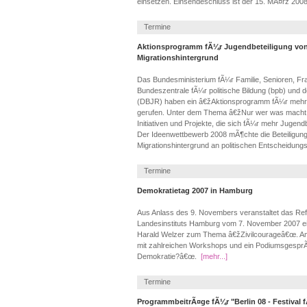
einsetzen. Einsendeschluss ist der 15. MÃ¤rz 2008
Termine
Aktionsprogramm fÃ¼r Jugendbeteiligung von
Migrationshintergrund
Das Bundesministerium fÃ¼r Familie, Senioren, F
Bundeszentrale fÃ¼r politische Bildung (bpb) und
(DBJR) haben ein â€žAktionsprogramm fÃ¼r mehr 
gerufen. Unter dem Thema â€žNur wer was macht
Initiativen und Projekte, die sich fÃ¼r mehr Jugend
Der Ideenwettbewerb 2008 mÃ¶chte die Beteiligung
Migrationshintergrund an politischen Entscheidun
Termine
Demokratietag 2007 in Hamburg
Aus Anlass des 9. Novembers veranstaltet das Ref
Landesinstituts Hamburg vom 7. November 2007 ein
Harald Welzer zum Thema â€žZivilcourageâ€œ. Am
mit zahlreichen Workshops und ein Podiumsgesp
Demokratie?â€œ.
[mehr...]
Termine
ProgrammbeitrÃ¤ge fÃ¼r "Berlin 08 - Festival f