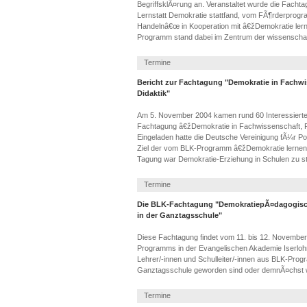
BegriffsklÃ¤rung an. Veranstaltet wurde die Facht
Lernstatt Demokratie stattfand, vom FÃ¶rderpro
Handelnâ€œ in Kooperation mit â€žDemokratie le
Programm stand dabei im Zentrum der wissenschaf
Termine
Bericht zur Fachtagung "Demokratie in Fachw
Didaktik"
Am 5. November 2004 kamen rund 60 Interessiert
Fachtagung â€žDemokratie in Fachwissenschaft, 
Eingeladen hatte die Deutsche Vereinigung fÃ¼r P
Ziel der vom BLK-Programm â€žDemokratie lernen
Tagung war Demokratie-Erziehung in Schulen zu s
Termine
Die BLK-Fachtagung "DemokratiepÃ¤dagogisc
in der Ganztagsschule"
Diese Fachtagung findet vom 11. bis 12. Novemb
Programms in der Evangelischen Akademie Iserlohn 
Lehrer/-innen und Schulleiter/-innen aus BLK-Pro
Ganztagsschule geworden sind oder demnÃ¤chst 
Termine