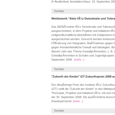
Ã–ffentlichkeit. Anmeldeschluss: 15. September 20
Termine
Wettbewerb "Aktiv fÃ¼r Demokratie und Tolera
Das â€žBÃ¼ndnis fÃ¼r Demokratie und Toleranzâ
ausgeschrieben, in dem Projekte und Initiativen f
zivilgesellschaftliche AktivitÃ¤ten mit Geldpreise
ausgezeichnet werden. Gesucht werden insbesonde
FÃ¶rderung von Integration, MaÃŸnahmen gegen D
gegen fremdenfeindliche Gewalt und Ideologien. Be
diesem Jahr das Thema GewaltprÃ¤vention, z. B. Z
GewaltprÃ¤vention in Schulen und Jugendgruppen. 
September 2008.
[mehr...]
Termine
"Zukunft der Kinder" IZT-Zukunftspreis 2008 
Der diesjÃ¤hrige Preis des Instituts fÃ¼r Zukunft
(IZT) stellt die "Zukunft der Kinder" in den Mittelp
"Konzepte, Projekte und Initiativen fÃ¼r, mit und 
der 30. September 2008. Die ausfÃ¼hrliche Aussch
Download bereit.
[mehr...]
Termine