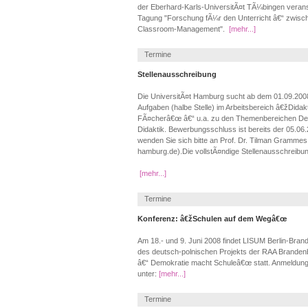
der Eberhard-Karls-UniversitÃ¤t TÃ¼bingen verans
Tagung "Forschung fÃ¼r den Unterricht â€“ zwisc
Classroom-Management".
[mehr...]
Termine
Stellenausschreibung
Die UniversitÃ¤t Hamburg sucht ab dem 01.09.2008
Aufgaben (halbe Stelle) im Arbeitsbereich â€žDidakt
FÃ¤cherâ€œ â€“ u.a. zu den Themenbereichen Dem
Didaktik. Bewerbungsschluss ist bereits der 05.0
wenden Sie sich bitte an Prof. Dr. Tilman Gramm
hamburg.de).Die vollstÃ¤ndige Stellenausschreibun
[mehr...]
Termine
Konferenz: â€žSchulen auf dem Wegâ€œ
Am 18.- und 9. Juni 2008 findet LISUM Berlin-Bra
des deutsch-polnischen Projekts der RAA Brande
â€“ Demokratie macht Schuleâ€œ statt. Anmeldung 
unter:
[mehr...]
Termine