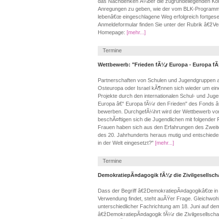
das Nachdenken Ã¼ber die zugrundeliegenden Kon
Anregungen zu geben, wie der vom BLK-Programm
lebenâ€œ eingeschlagene Weg erfolgreich fortges
Anmeldeformular finden Sie unter der Rubrik â€žV
Homepage:
[mehr...]
Termine
Wettbewerb: "Frieden fÃ¼r Europa - Europa fÃ
Partnerschaften von Schulen und Jugendgruppen a
Osteuropa oder Israel kÃ¶nnen sich wieder um ei
Projekte durch den internationalen Schul- und Ju
Europa â€“ Europa fÃ¼r den Frieden" des Fonds 
bewerben. DurchgefÃ¼hrt wird der Wettbewerb vom
beschÃ¤ftigen sich die Jugendlichen mit folgende
Frauen haben sich aus den Erfahrungen des Zweite
des 20. Jahrhunderts heraus mutig und entschiede
in der Welt eingesetzt?"
[mehr...]
Termine
DemokratiepÃ¤dagogik fÃ¼r die Zivilgesellsch
Dass der Begriff â€žDemokratiepÃ¤dagogikâ€œ in d
Verwendung findet, steht auÃŸer Frage. Gleichwohl
unterschiedlicher Fachrichtung am 18. Juni auf 
â€žDemokratiepÃ¤dagogik fÃ¼r die Zivilgesellschaft