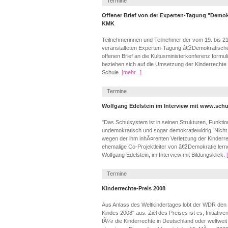
Termine
Offener Brief von der Experten-Tagung "Demok
KMK
Teilnehmerinnen und Teilnehmer der vom 19. bis 21
veranstalteten Experten-Tagung â€žDemokratisc
offenen Brief an die Kultusministerkonferenz formul
beziehen sich auf die Umsetzung der Kinderrechte
Schule.
[mehr...]
Termine
Wolfgang Edelstein im Interview mit www.schu
"Das Schulsystem ist in seinen Strukturen, Funkt
undemokratisch und sogar demokratiewidrig. Nich
wegen der ihm inhÃ¤renten Verletzung der Kinderre
ehemalige Co-Projektleiter von â€žDemokratie lerne
Wolfgang Edelstein, im Interview mit Bildungsklick.
Termine
Kinderrechte-Preis 2008
Aus Anlass des Weltkindertages lobt der WDR den
Kindes 2008" aus. Ziel des Preises ist es, Initiati
fÃ¼r die Kinderrechte in Deutschland oder weltweit 