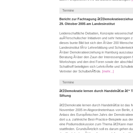
Termine
Bericht zur Fachtagung â€žDemokratieerzieh
29. Oktober 2005 am Landesinstitut
Leidenschaftliche Debatten, Konzepte wissenschaft
auÃŸerschulischer Initiativen und sehr heteroge
dieses bunte Bild bot sich den Ã¼ber 200 Mensche
Landesinstitut fÃ¼r Lehrerbildung und Schulentw
Ã¼ber Demokratieerziehung in Hamburg auszutausc
Beratung Ã¼ber den Zaun der Interessengruppen 
Workshops und den drei Foren sowie der abschlie
Schalthoff beteiligten sich LehrkrÃ¤fte und Schullei
Vertreter der SchulbehÃ¶rde.
[mehr...]
Termine
â€žDemokratie lernen durch Handelnâ€œ â€“ T
Siftung
â€žDemokratie lernen durch Handelnâ€œ ist das M
November 2005 im Abgeordnetenhaus von Berlin, da
Anlass des EuropÃ¤ischen Jahrs der Demokratieer
dort u.a. zahlreiche Best-Practice-Beispiele aus 
eine Podiumsdiskussion zum Thema â€žKann man
stattfinden. GrundsÃ¤tzlich soll es darum gehen 