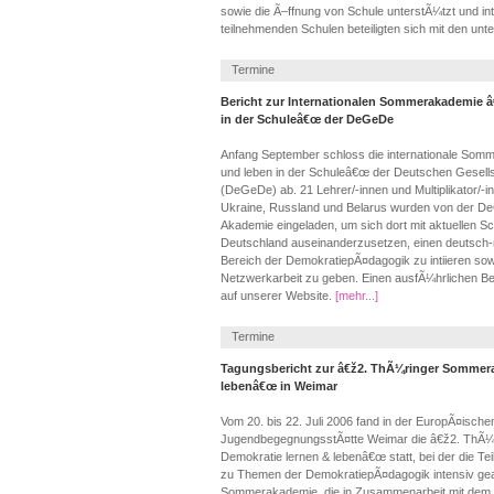
sowie die Ã–ffnung von Schule unterstÃ¼tzt und int
teilnehmenden Schulen beteiligten sich mit den unter
Termine
Bericht zur Internationalen Sommerakademie â
in der Schuleâ€œ der DeGeDe
Anfang September schloss die internationale Som
und leben in der Schuleâ€œ der Deutschen Gesell
(DeGeDe) ab. 21 Lehrer/-innen und Multiplikator/-i
Ukraine, Russland und Belarus wurden von der 
Akademie eingeladen, um sich dort mit aktuellen 
Deutschland auseinanderzusetzen, einen deutsch-m
Bereich der DemokratiepÃ¤dagogik zu intiieren sow
Netzwerkarbeit zu geben. Einen ausfÃ¼hrlichen Beri
auf unserer Website.
[mehr...]
Termine
Tagungsbericht zur â€ž2. ThÃ¼ringer Sommer
lebenâ€œ in Weimar
Vom 20. bis 22. Juli 2006 fand in der EuropÃ¤isch
JugendbegegnungsstÃ¤tte Weimar die â€ž2. ThÃ
Demokratie lernen & lebenâ€œ statt, bei der die T
zu Themen der DemokratiepÃ¤dagogik intensiv gea
Sommerakademie, die in Zusammenarbeit mit dem T