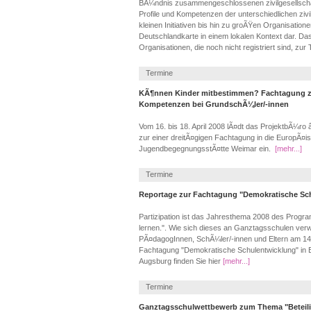
BÃ¼ndnis zusammengeschlossenen zivilgesellschaft
Profile und Kompetenzen der unterschiedlichen zivi
kleinen Initiativen bis hin zu groÃŸen Organisation
Deutschlandkarte in einem lokalen Kontext dar. Das
Organisationen, die noch nicht registriert sind, zur
Termine
KÃ¶nnen Kinder mitbestimmen? Fachtagung z
Kompetenzen bei GrundschÃ¼ler/-innen
Vom 16. bis 18. April 2008 lÃ¤dt das ProjektbÃ¼r
zur einer dreitÃ¤gigen Fachtagung in die EuropÃ¤
JugendbegegnungsstÃ¤tte Weimar ein.
[mehr...]
Termine
Reportage zur Fachtagung "Demokratische Sc
Partizipation ist das Jahresthema 2008 des Prog
lernen.". Wie sich dieses an Ganztagsschulen verwi
PÃ¤dagogInnen, SchÃ¼ler/-innen und Eltern am 14
Fachtagung "Demokratische Schulentwicklung" in Ba
Augsburg finden Sie hier
[mehr...]
Termine
Ganztagsschulwettbewerb zum Thema "Beteil