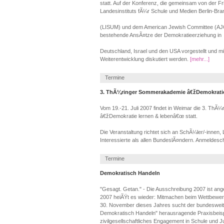
statt. Auf der Konferenz, die gemeinsam von der Fr
Landesinstituts fÃ¼r Schule und Medien Berlin-Br
(LISUM) und dem American Jewish Committee (AJC) 
bestehende AnsÃ¤tze der Demokratieerziehung in
Deutschland, Israel und den USA vorgestellt und mit 
Weiterentwicklung diskutiert werden.
[mehr...]
Termine
3. ThÃ¼ringer Sommerakademie â€žDemokratie
Vom 19.-21. Juli 2007 findet in Weimar die 3. Th
â€žDemokratie lernen & lebenâ€œ statt.
Die Veranstaltung richtet sich an SchÃ¼ler/-innen, 
Interessierte als allen BundeslÃ¤ndern. Anmeldesch
Termine
Demokratisch Handeln
"Gesagt. Getan." - Die Ausschreibung 2007 ist ang
2007 heiÃŸt es wieder: Mitmachen beim Wettbewe
30. November dieses Jahres sucht der bundeswe
Demokratisch Handeln" herausragende Praxisbeis
zivilgesellschaftliches Engagement in Schule und 