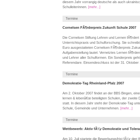
diesem Jahr vorrangig deutsche als auch ukrainisc
Schulleiterinnen.
[mehr...]
Termine
Cornelsen FÃ¶rderpreis Zukunft Schule 2007
Die Cornelsen Stiftung Lehren und Lernen fÃ¶rder
Unterrichtspraxis und Schulforschung. Sie schreib
Euro ausgestatteten Cornelsen FÃ¶rderpreis Zukunf
Aufgabenstellung lautet: Vernetztes Lernen fÃ¶rde
und Lehrer aller Schulformen. Ein Sonderpreis geh
Referendare. Einsendeschluss ist der 31. Oktober
Termine
Demokratie-Tag Rheinland-Pfalz 2007
Am 2. Oktober 2007 findet an der BBS Bingen, ei
lernen & lebenâ€œ beteiligten Schulen, der zweite
statt. In diesem Jahr steht der Demokratie-Tag unt
Schule, Gemeinde und Unternehmen.
[mehr...]
Termine
Wettbewerb: Aktiv fÃ¼r Demokratie und Tolera
Am 10. Juli startete die Bewerbungsfrist fÃ¼r den