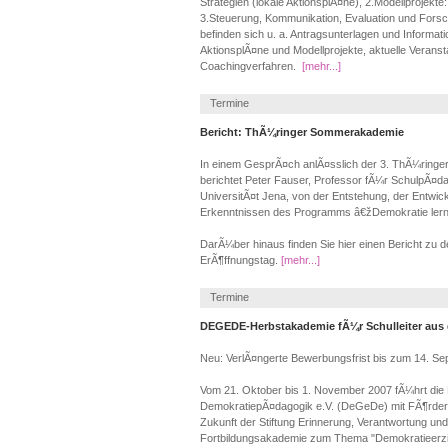
Strategien (lokale AktionsplÃ¤ne), 2.Modellprojekte
3.Steuerung, Kommunikation, Evaluation und Forsc
befinden sich u. a. Antragsunterlagen und Informa
AktionsplÃ¤ne und Modellprojekte, aktuelle Veranst
Coachingverfahren.
[mehr...]
Termine
Bericht: ThÃ¼ringer Sommerakademie
In einem GesprÃ¤ch anlÃ¤sslich der 3. ThÃ¼ring
berichtet Peter Fauser, Professor fÃ¼r SchulpÃ¤dag
UniversitÃ¤t Jena, von der Entstehung, der Entwic
Erkenntnissen des Programms â€žDemokratie ler
DarÃ¼ber hinaus finden Sie hier einen Bericht zu 
ErÃ¶ffnungstag.
[mehr...]
Termine
DEGEDE-Herbstakademie fÃ¼r Schulleiter aus 
Neu: VerlÃ¤ngerte Bewerbungsfrist bis zum 14. Se
Vom 21. Oktober bis 1. November 2007 fÃ¼hrt die
DemokratiepÃ¤dagogik e.V. (DeGeDe) mit FÃ¶rderm
Zukunft der Stiftung Erinnerung, Verantwortung und
Fortbildungsakademie zum Thema "Demokratieerzie