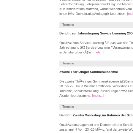
Lehrerfortbildung, Lehrplanentwicklung und Medi
Kultusministerium stattfand, wurde wesentlich vom
innen fÃ¼r DemokratiepÃ¤dagogik koordiniert.
[meh
Termine
Bericht zur Jahrestagung Service Learning 200
QualitÃ¤t von Service Learning â€“ das war das T
Jahrestagung â€žService Learning / Verantwortung
in Bensberg bei KÃ¶ln.
[mehr...]
Termine
Zweite ThÃ¼ringer Sommerakademie
Die zweite ThÃ¼ringer Sommerakademie â€žDemok
20. bis 22. Juli in Weimar stattfinden. Workshops
Toleranz, Schulentwicklung, Zivilcourage sowie Sc
Akademieprogramms.
[mehr...]
Termine
Bericht: Zweiter Workshop im Rahmen der Schu
QualitÃ¤tsmanagement und Demokratische Schulkul
zusammen? Vom 23.-25.MÃ¤rz fand der zweite W