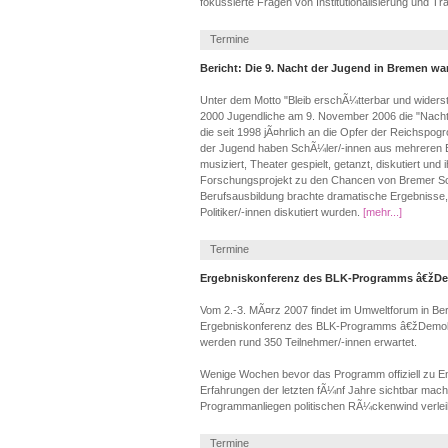
fokussierte Fragen von Institutionalisierung und Tra
Termine
Bericht: Die 9. Nacht der Jugend in Bremen war 
Unter dem Motto "Bleib erschÃ¼tterbar und widers
2000 Jugendliche am 9. November 2006 die "Nacht
die seit 1998 jÃ¤hrlich an die Opfer der Reichspog
der Jugend haben SchÃ¼ler/-innen aus mehreren
musiziert, Theater gespielt, getanzt, diskutiert und i
Forschungsprojekt zu den Chancen von Bremer Sc
Berufsausbildung brachte dramatische Ergebnisse,
Politiker/-innen diskutiert wurden.
[mehr...]
Termine
Ergebniskonferenz des BLK-Programms â€žDem
Vom 2.-3. MÃ¤rz 2007 findet im Umweltforum in Ber
Ergebniskonferenz des BLK-Programms â€žDemokra
werden rund 350 Teilnehmer/-innen erwartet.
Wenige Wochen bevor das Programm offiziell zu En
Erfahrungen der letzten fÃ¼nf Jahre sichtbar ma
Programmanliegen politischen RÃ¼ckenwind verlei
Termine