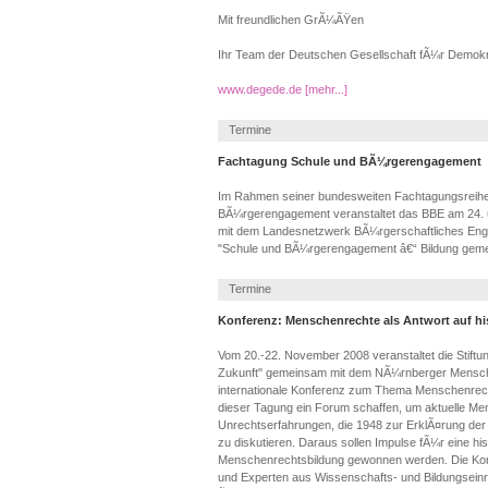
Mit freundlichen GrÃ¼ÃŸen
Ihr Team der Deutschen Gesellschaft fÃ¼r Demokr
www.degede.de
[mehr...]
Termine
Fachtagung Schule und BÃ¼rgerengagement
Im Rahmen seiner bundesweiten Fachtagungsreihe 
BÃ¼rgerengagement veranstaltet das BBE am 24.
mit dem Landesnetzwerk BÃ¼rgerschaftliches En
"Schule und BÃ¼rgerengagement â€“ Bildung geme
Termine
Konferenz: Menschenrechte als Antwort auf hi
Vom 20.-22. November 2008 veranstaltet die Stiftu
Zukunft" gemeinsam mit dem NÃ¼rnberger Mensch
internationale Konferenz zum Thema Menschenrech
dieser Tagung ein Forum schaffen, um aktuelle Me
Unrechtserfahrungen, die 1948 zur ErklÃ¤rung de
zu diskutieren. Daraus sollen Impulse fÃ¼r eine hist
Menschenrechtsbildung gewonnen werden. Die Konf
und Experten aus Wissenschafts- und Bildungseinri