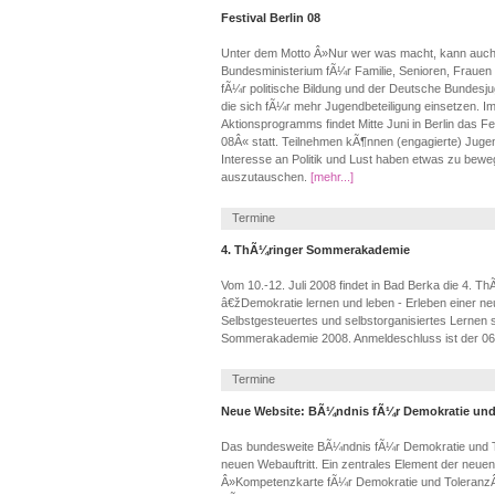
Festival Berlin 08
Unter dem Motto Â»Nur wer was macht, kann auch
Bundesministerium fÃ¼r Familie, Senioren, Frauen
fÃ¼r politische Bildung und der Deutsche Bundesjug
die sich fÃ¼r mehr Jugendbeteiligung einsetzen. 
Aktionsprogramms findet Mitte Juni in Berlin das Fes
08Â« statt. Teilnehmen kÃ¶nnen (engagierte) Juge
Interesse an Politik und Lust haben etwas zu bew
auszutauschen.
[mehr...]
Termine
4. ThÃ¼ringer Sommerakademie
Vom 10.-12. Juli 2008 findet in Bad Berka die 4.
â€žDemokratie lernen und leben - Erleben einer ne
Selbstgesteuertes und selbstorganisiertes Lernen s
Sommerakademie 2008. Anmeldeschluss ist der 06
Termine
Neue Website: BÃ¼ndnis fÃ¼r Demokratie und
Das bundesweite BÃ¼ndnis fÃ¼r Demokratie und Tol
neuen Webauftritt. Ein zentrales Element der neuen 
Â»Kompetenzkarte fÃ¼r Demokratie und ToleranzÂ«