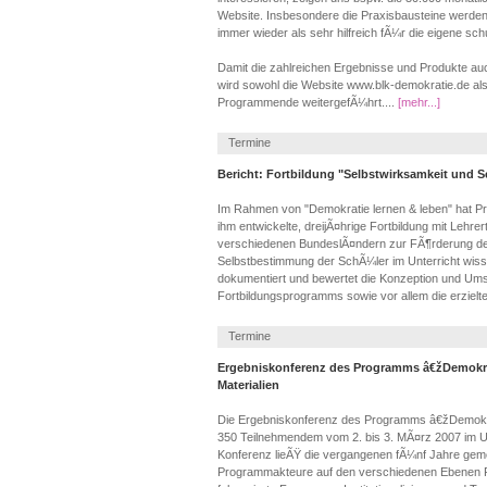
Website. Insbesondere die Praxisbausteine werden
immer wieder als sehr hilfreich fÃ¼r die eigene sc
Damit die zahlreichen Ergebnisse und Produkte auc
wird sowohl die Website www.blk-demokratie.de al
Programmende weitergefÃ¼hrt....
[mehr...]
Termine
Bericht: Fortbildung "Selbstwirksamkeit und 
Im Rahmen von "Demokratie lernen & leben" hat Pr
ihm entwickelte, dreijÃ¤hrige Fortbildung mit Leh
verschiedenen BundeslÃ¤ndern zur FÃ¶rderung de
Selbstbestimmung der SchÃ¼ler im Unterricht wissen
dokumentiert und bewertet die Konzeption und Um
Fortbildungsprogramms sowie vor allem die erzie
Termine
Ergebniskonferenz des Programms â€žDemokra
Materialien
Die Ergebniskonferenz des Programms â€žDemokra
350 Teilnehmendem vom 2. bis 3. MÃ¤rz 2007 im Umw
Konferenz lieÃŸ die vergangenen fÃ¼nf Jahre gem
Programmakteure auf den verschiedenen Ebenen R