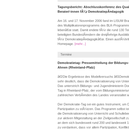
Tagungsbericht: Abschlusskonferenz des Qual
Berater/-innen fÃ¼r DemokratiepÃ¤dagogik
Am 16. und 17. November 2006 fand im LISUM Bra
des Multiplikatorenprogramms des BLK-Programms
lebenâ€œ statt. Damit endete fÃ¼r die rund 130 Te
beteiligten BundeslÃ¤ndern die dreijÃ¤hrige Ausbil
fÃ¼r DemokratiepÃ¤dagogikâ€œ. Einen ausfÃ¼hrlich
Homepage.
[mehr...]
Termine
Demokratietag: Pressemitteilung der Bildungs
Ahnen (Rheinland-Pfalz)
â€žDie Ergebnisse des Modellversuchs â€šDemokr
sehr deutlich, dass die Demokratisierung von Unter
Das unterstrich Bildungs- und Jugendministerin Do
Tag in Rheinland-Pfalz, der vom Bildungsministeri
zahlreichen VerbÃ¤nden des Landes veranstaltet w
Der Demokratie-Tag sei ein gutes Instrument, um
Partizipation zu stÃ¼tzen. Das Programm selbst ist
die Demokratisierung von Unterricht und Schullebe
zur aktiven Mitgestaltung an der Zivilgesellschaft
an dem sich bundesweit rund 200 und landesweit 14 
zu verdanken, dass vor allem Partizipation, Konflik