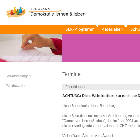
BLK-
Materialien
Schule
Programm
Termine
Termine
Veranstaltungen
Wettbewerbe
Fortbildungen
ACHTUNG: Diese Website dient nur noch der 
Liebe Besucherin, lieber Besucher,
diese Seite dient nur noch zur Archivierung von 
"Demokratie lernen & leben", das im Jahr 2008 ausg
die hier vorliegenden Informationen NICHT mehr akt
Vielen Dank fÃ¼r Ihr VerstÃ¤ndnis.