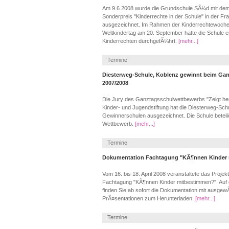
Am 9.6.2008 wurde die Grundschule SÃ¼d mit dem
Sonderpreis "Kinderrechte in der Schule" in der Fr
ausgezeichnet. Im Rahmen der Kinderrechtewoche 
Weltkindertag am 20. September hatte die Schule
Kinderrechten durchgefÃ¼hrt.
[mehr...]
Termine
Diesterweg-Schule, Koblenz gewinnt beim Ga
2007/2008
Die Jury des Ganztagsschulwettbewerbs "Zeigt he
Kinder- und Jugendstiftung hat die Diesterweg-Schu
Gewinnerschulen ausgezeichnet. Die Schule beteili
Wettbewerb.
[mehr...]
Termine
Dokumentation Fachtagung "KÃ¶nnen Kinder
Vom 16. bis 18. April 2008 veranstaltete das Projek
Fachtagung "KÃ¶nnen Kinder mitbestimmen?". Auf
finden Sie ab sofort die Dokumentation mit ausgew
PrÃ¤sentationen zum Herunterladen.
[mehr...]
Termine