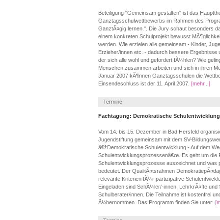
Beteiligung "Gemeinsam gestalten" ist das Hauptt
Ganztagsschulwettbewerbs im Rahmen des Progr
GanztÃ¤gig lernen.". Die Jury schaut besonders da
einem konkreten Schulprojekt bewusst MÃ¶glichkei
werden. Wie erzielen alle gemeinsam - Kinder, Jugen
Erzieher/innen etc. - dadurch bessere Ergebnisse
der sich alle wohl und gefordert fÃ¼hlen? Wie gel
Menschen zusammen arbeiten und sich in ihren Me
Januar 2007 kÃ¶nnen Ganztagsschulen die Wettbe
Einsendeschluss ist der 11. April 2007.
[mehr...]
Termine
Fachtagung: Demokratische Schulentwicklung
Vom 14. bis 15. Dezember in Bad Hersfeld organisi
Jugendstiftung gemeinsam mit dem SV-Bildungsw
â€žDemokratische Schulentwicklung - Auf dem We
Schulentwicklungsprozessenâ€œ. Es geht um die 
Schulentwicklungsprozesse auszeichnet und was pa
bedeutet. Der QualitÃ¤tsrahmen DemokratiepÃ¤dago
relevante Kriterien fÃ¼r partizipative Schulentwi
Eingeladen sind SchÃ¼ler/-innen, LehrkrÃ¤fte und 
Schulberater/innen. Die Teilnahme ist kostenfrei u
Ã¼bernommen. Das Programm finden Sie unter:
[m