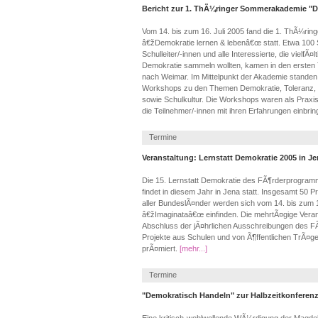
Bericht zur 1. ThÃ¼ringer Sommerakademie "D
Vom 14. bis zum 16. Juli 2005 fand die 1. ThÃ¼r
â€žDemokratie lernen & lebenâ€œ statt. Etwa 100 
Schulleiter/-innen und alle Interessierte, die vielf
Demokratie sammeln wollten, kamen in den ersten T
nach Weimar. Im Mittelpunkt der Akademie standen 
Workshops zu den Themen Demokratie, Toleranz, S
sowie Schulkultur. Die Workshops waren als Praxist
die Teilnehmer/-innen mit ihren Erfahrungen einbri
Termine
Veranstaltung: Lernstatt Demokratie 2005 in J
Die 15. Lernstatt Demokratie des FÃ¶rderprogr
findet in diesem Jahr in Jena statt. Insgesamt 50
aller BundeslÃ¤nder werden sich vom 14. bis zum 
â€žImaginataâ€œ einfinden. Die mehrtÃ¤gige Veranst
Abschluss der jÃ¤hrlichen Ausschreibungen des F
Projekte aus Schulen und von Ã¶ffentlichen TrÃ¤g
prÃ¤miert.
[mehr...]
Termine
"Demokratisch Handeln" zur Halbzeitkonferen