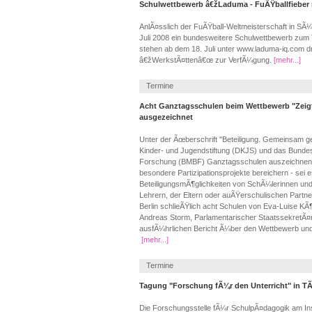
Schulwettbewerb â€žLaduma - FuÃŸballfieber
AnlÃ¤sslich der FuÃŸball-Weltmeisterschaft in SÃ¼d
Juli 2008 ein bundesweitere Schulwettbewerb zu
stehen ab dem 18. Juli unter www.laduma-iq.com dr
â€žWerkstÃ¤ttenâ€œ zur VerfÃ¼gung.
[mehr...]
Termine
Acht Ganztagsschulen beim Wettbewerb "Zeigt
ausgezeichnet
Unter der Ãœberschrift "Beteiligung. Gemeinsam ge
Kinder- und Jugendstiftung (DKJS) und das Bundes
Forschung (BMBF) Ganztagsschulen auszeichnen, 
besondere Partizipationsprojekte bereichern - sei e
BeteiligungsmÃ¶glichkeiten von SchÃ¼lerinnen un
Lehrern, der Eltern oder auÃŸerschulischen Partne
Berlin schlieÃŸlich acht Schulen von Eva-Luise KÃ
Andreas Storm, Parlamentarischer StaatssekretÃ¤r
ausfÃ¼hrlichen Bericht Ã¼ber den Wettbewerb und d
[mehr...]
Termine
Tagung "Forschung fÃ¼r den Unterricht" in 
Die Forschungsstelle fÃ¼r SchulpÃ¤dagogik am Ins