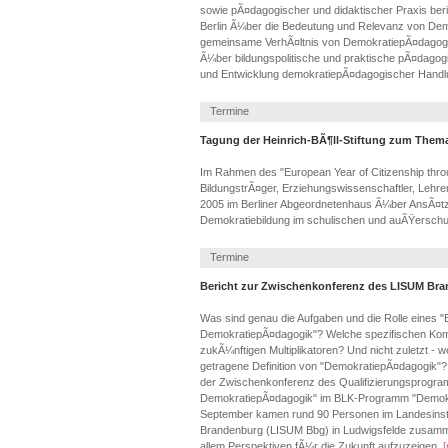
sowie pÃ¤dagogischer und didaktischer Praxis ber
Berlin Ã¼ber die Bedeutung und Relevanz von De
gemeinsame VerhÃ¤ltnis von DemokratiepÃ¤dagogik
Ã¼ber bildungspolitische und praktische pÃ¤dagog
und Entwicklung demokratiepÃ¤dagogischer Handlu
Termine
Tagung der Heinrich-BÃ¶ll-Stiftung zum The
Im Rahmen des "European Year of Citizenship thro
BildungstrÃ¤ger, Erziehungswissenschaftler, Leh
2005 im Berliner Abgeordnetenhaus Ã¼ber AnsÃ¤tze
Demokratiebildung im schulischen und auÃŸerschu
Termine
Bericht zur Zwischenkonferenz des LISUM Br
Was sind genau die Aufgaben und die Rolle eines "
DemokratiepÃ¤dagogik"? Welche spezifischen Ko
zukÃ¼nftigen Multiplikatoren? Und nicht zuletzt - 
getragene Definition von "DemokratiepÃ¤dagogik"
der Zwischenkonferenz des Qualifizierungsprogra
DemokratiepÃ¤dagogik" im BLK-Programm "Demokrat
September kamen rund 90 Personen im Landesinsti
Brandenburg (LISUM Bbg) in Ludwigsfelde zusamme
allem Perspektiven fÃ¼r die Zukunft aufzuzeigen.
[