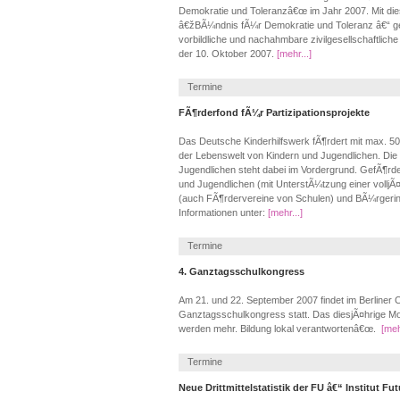
Demokratie und Toleranzâ€œ im Jahr 2007. Mit d
â€žBÃ¼ndnis fÃ¼r Demokratie und Toleranz â€“ 
vorbildliche und nachahmbare zivilgesellschaftliche
der 10. Oktober 2007.
[mehr...]
Termine
FÃ¶rderfond fÃ¼r Partizipationsprojekte
Das Deutsche Kinderhilfswerk fÃ¶rdert mit max. 5
der Lebenswelt von Kindern und Jugendlichen. Die 
Jugendlichen steht dabei im Vordergrund. GefÃ¶rd
und Jugendlichen (mit UnterstÃ¼tzung einer volljÃ¤
(auch FÃ¶rdervereine von Schulen) und BÃ¼rgerini
Informationen unter:
[mehr...]
Termine
4. Ganztagsschulkongress
Am 21. und 22. September 2007 findet im Berliner 
Ganztagsschulkongress statt. Das diesjÃ¤hrige M
werden mehr. Bildung lokal verantwortenâ€œ.
[meh
Termine
Neue Drittmittelstatistik der FU â€“ Institut Futu